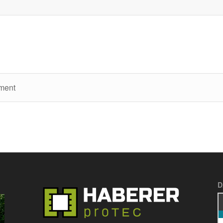
gment
D