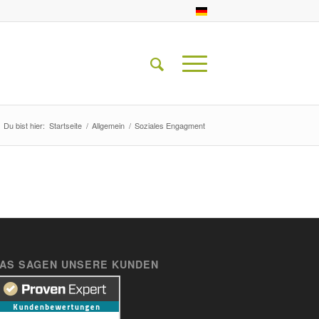
Du bist hier:
Startseite
/
Allgemein
/
Soziales Engagment
AS SAGEN UNSERE KUNDEN