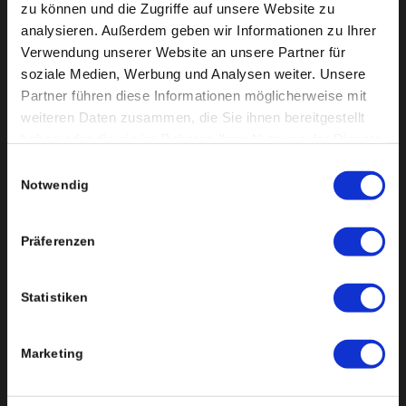
zu können und die Zugriffe auf unsere Website zu
analysieren. Außerdem geben wir Informationen zu Ihrer
Verwendung unserer Website an unsere Partner für
soziale Medien, Werbung und Analysen weiter. Unsere
Partner führen diese Informationen möglicherweise mit
weiteren Daten zusammen, die Sie ihnen bereitgestellt
haben oder die sie im Rahmen Ihrer Nutzung der Dienste
gesammelt haben. Sie geben Einwilligung zu unseren
Einwilligungsauswahl
Cookies, wenn Sie unsere Webseite weiterhin nutzen.
Notwendig
Präferenzen
Statistiken
Marketing
Niedermühleweg 1-3